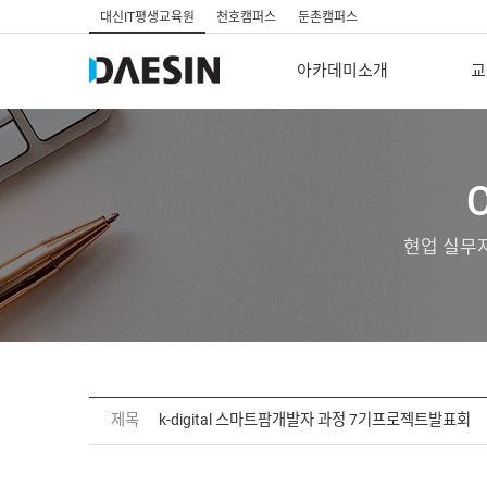
대신IT평생교육원
천호캠퍼스
둔촌캠퍼스
아카데미소개
교
현업 실무
제목
k-digital 스마트팜개발자 과정 7기프로젝트발표회