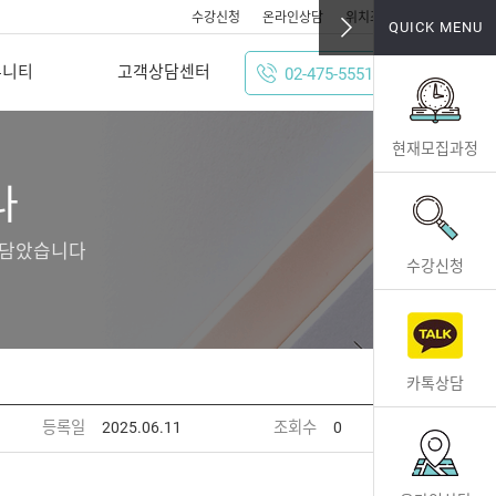
수강신청
온라인상담
위치조회
QUICK MENU
뮤니티
고객상담센터
02-475-5551
현재모집과정
나
 담았습니다
수강신청
카톡상담
등록일
2025.06.11
조회수
0